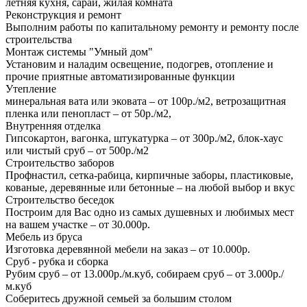
летняя кухня, сарай, жилая комната
Реконструкция и ремонт
Выполним работы по капитальному ремонту и ремонту после
строительства
Монтаж системы "Умный дом"
Установим и наладим освещение, подогрев, отопление и
прочие приятные автоматизированные функции
Утепление
минеральная вата или эковата – от 100р./м2, ветрозащитная
пленка или пенопласт – от 50р./м2,
Внутренняя отделка
Гипсокартон, вагонка, штукатурка – от 300р./м2, блок-хаус
или чистый сруб – от 500р./м2
Строительство заборов
Профнастил, сетка-рабица, кирпичные заборы, пластиковые,
кованые, деревянные или бетонные – на любой выбор и вкус
Строительство беседок
Построим для Вас одно из самых душевных и любимых мест
на вашем участке – от 30.000р.
Мебель из бруса
Изготовка деревянной мебели на заказ – от 10.000р.
Сруб - рубка и сборка
Рубим сруб – от 13.000р./м.куб, собираем сруб – от 3.000р./
м.куб
Соберитесь дружной семьей за большим столом