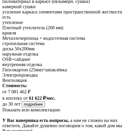
пиломатериал в каркасе (ев/камерн. сушки)
камерной сушки
усиление каркаса элементами пространственной жесткости
есть
утепление
Плитный утеплитель (200 мм)
кровля
Металлочерепица + водосточная система
стропильная система
доска 50х200мм
наружная отделка
OSB+сайдинг
внутренняя отделка
Гипсокартон (25мм)+шпаклёвка
Электропроводка
Вентиляция
Стоимость:
от 7 081 462 ₽
в ипотеку
от
61 622 ₽/мес.
до 30 лет
подробнее
Показать всю комплектацию
У Вас наверняка есть вопросы,
а нам не сложно на них
ответить. Давайте душевно поговорим о том, какой дом мы
Вам построим!