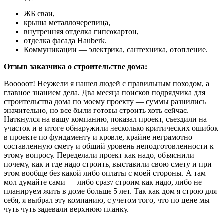
ЖБ сваи,
крыша металлочерепица,
внутренняя отделка гипсокартон,
отделка фасада Hauberk.
Коммуникации — электрика, сантехника, отопление.
Отзыв заказчика о строительстве дома:
Вооооот! Неужели я нашел людей с правильным походом, а
главное знанием дела. Два месяца поисков подрядчика для
строительства дома по моему проекту — суммы разнились
значительно, но все были готовы строить хоть сейчас.
Наткнулся на вашу компанию, показал проект, съездили на
участок и в итоге обнаружили несколько критических ошибок
в проекте по фундаменту и кровле, крайне неграмотно
составленную смету и общий уровень неподготовленности к
этому вопросу. Переделали проект как надо, объяснили
почему, как и где надо строить, выставили свою смету и при
этом вообще без какой либо оплаты с моей стороны. А там
мол думайте сами — либо сразу строим как надо, либо не
планируем жить в доме больше 5 лет. Так как дом я строю для
себя, я выбрал эту компанию, с учетом того, что по цене мы
чуть чуть задевали верхнюю планку.