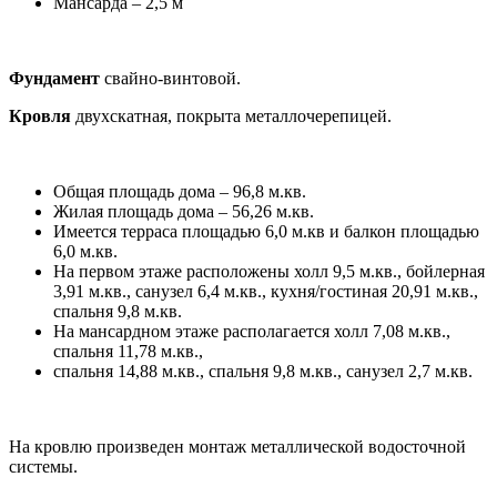
Мансарда – 2,5 м
Фундамент
свайно-винтовой.
Кровля
двухскатная, покрыта металлочерепицей.
Общая площадь дома – 96,8 м.кв.
Жилая площадь дома – 56,26 м.кв.
Имеется терраса площадью 6,0 м.кв и балкон площадью
6,0 м.кв.
На первом этаже расположены холл 9,5 м.кв., бойлерная
3,91 м.кв., санузел 6,4 м.кв., кухня/гостиная 20,91 м.кв.,
спальня 9,8 м.кв.
На мансардном этаже располагается холл 7,08 м.кв.,
спальня 11,78 м.кв.,
спальня 14,88 м.кв., спальня 9,8 м.кв., санузел 2,7 м.кв.
На кровлю произведен монтаж металлической водосточной
системы.