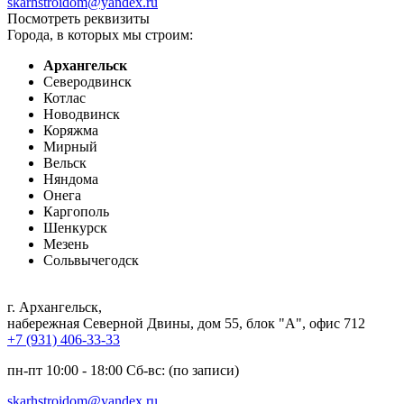
skarhstroidom@yandex.ru
Посмотреть реквизиты
Города, в которых мы строим:
Архангельск
Северодвинск
Котлас
Новодвинск
Коряжма
Мирный
Вельск
Няндома
Онега
Каргополь
Шенкурск
Мезень
Сольвычегодск
г. Архангельск
,
набережная Северной Двины, дом 55, блок "А", офис 712
+7 (931) 406-33-33
пн-пт 10:00 - 18:00 Сб-вс: (по записи)
skarhstroidom@yandex.ru