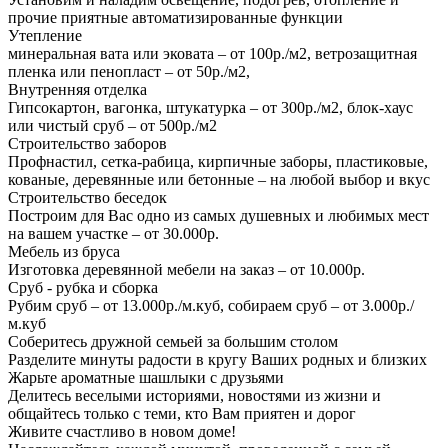
прочие приятные автоматизированные функции
Утепление
минеральная вата или эковата – от 100р./м2, ветрозащитная
пленка или пенопласт – от 50р./м2,
Внутренняя отделка
Гипсокартон, вагонка, штукатурка – от 300р./м2, блок-хаус
или чистый сруб – от 500р./м2
Строительство заборов
Профнастил, сетка-рабица, кирпичные заборы, пластиковые,
кованые, деревянные или бетонные – на любой выбор и вкус
Строительство беседок
Построим для Вас одно из самых душевных и любимых мест
на вашем участке – от 30.000р.
Мебель из бруса
Изготовка деревянной мебели на заказ – от 10.000р.
Сруб - рубка и сборка
Рубим сруб – от 13.000р./м.куб, собираем сруб – от 3.000р./
м.куб
Соберитесь дружной семьей за большим столом
Разделите минуты радости в кругу Ваших родных и близких
Жарьте ароматные шашлыки с друзьями
Делитесь веселыми историями, новостями из жизни и
общайтесь только с теми, кто Вам приятен и дорог
Живите счастливо в новом доме!