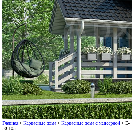
Главная
>
Каркасные дома
>
Каркасные дома с мансардой
>
E-
50-103