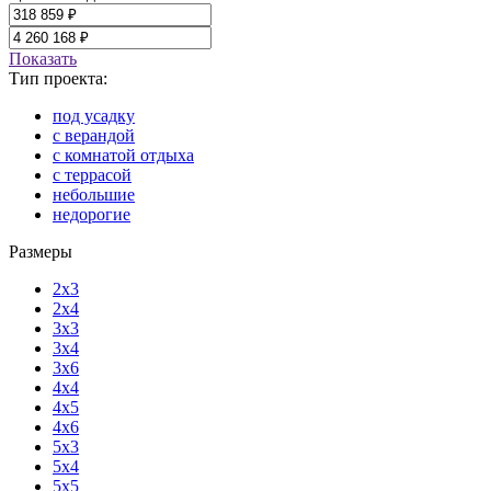
Показать
Тип проекта:
под усадку
с верандой
с комнатой отдыха
с террасой
небольшие
недорогие
Размеры
2x3
2x4
3x3
3x4
3x6
4x4
4x5
4x6
5x3
5x4
5x5