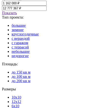
Показать
Тип проекта:
большие
зимние
круглогодичные
с верандой
с гаражом
с террасой
небольшие
недорогие
Площадь:
до 150 кв м
до 100 кв м
до 200 кв м
Размеры
10х10
12х12
6х10