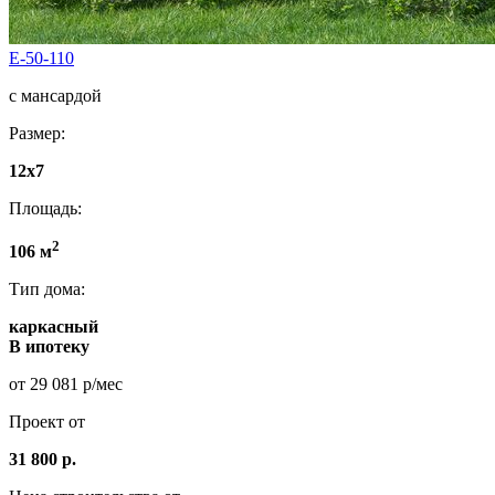
E-50-110
с мансардой
Размер:
12x7
Площадь:
2
106 м
Тип дома:
каркасный
В ипотеку
от 29 081 р/мес
Проект от
31 800 р.