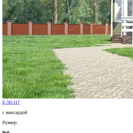
E-50-117
с мансардой
Размер:
9x6