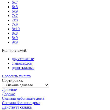
6х7
6х8
6х9
7х7
7х8
7х9
8х10
8х8
8х9
9х9
Кол-во этажей:
двухэтажные
с мансардой
одноэтажные
Сбросить фильтр
Сортировка:
Дешевле
Дороже
Сначала небольшие дома
Сначала большие дома
Действует скидка