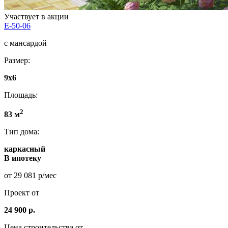
Участвует в акции
E-50-06
с мансардой
Размер:
9x6
Площадь:
2
83 м
Тип дома:
каркасный
В ипотеку
от 29 081 р/мес
Проект от
24 900 р.
Цена строительства от