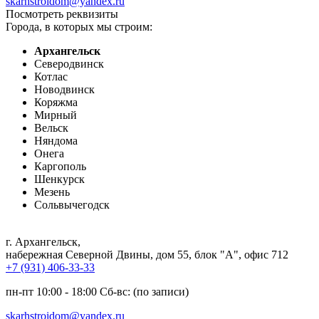
skarhstroidom@yandex.ru
Посмотреть реквизиты
Города, в которых мы строим:
Архангельск
Северодвинск
Котлас
Новодвинск
Коряжма
Мирный
Вельск
Няндома
Онега
Каргополь
Шенкурск
Мезень
Сольвычегодск
г. Архангельск
,
набережная Северной Двины, дом 55, блок "А", офис 712
+7 (931) 406-33-33
пн-пт 10:00 - 18:00 Сб-вс: (по записи)
skarhstroidom@yandex.ru