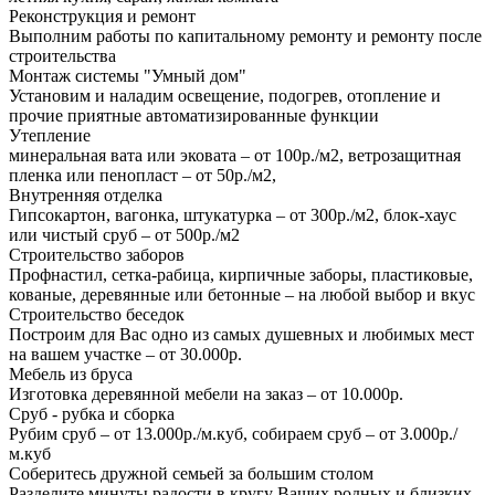
Реконструкция и ремонт
Выполним работы по капитальному ремонту и ремонту после
строительства
Монтаж системы "Умный дом"
Установим и наладим освещение, подогрев, отопление и
прочие приятные автоматизированные функции
Утепление
минеральная вата или эковата – от 100р./м2, ветрозащитная
пленка или пенопласт – от 50р./м2,
Внутренняя отделка
Гипсокартон, вагонка, штукатурка – от 300р./м2, блок-хаус
или чистый сруб – от 500р./м2
Строительство заборов
Профнастил, сетка-рабица, кирпичные заборы, пластиковые,
кованые, деревянные или бетонные – на любой выбор и вкус
Строительство беседок
Построим для Вас одно из самых душевных и любимых мест
на вашем участке – от 30.000р.
Мебель из бруса
Изготовка деревянной мебели на заказ – от 10.000р.
Сруб - рубка и сборка
Рубим сруб – от 13.000р./м.куб, собираем сруб – от 3.000р./
м.куб
Соберитесь дружной семьей за большим столом
Разделите минуты радости в кругу Ваших родных и близких