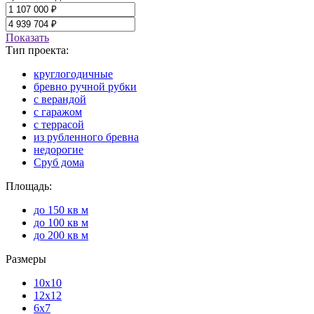
Показать
Тип проекта:
круглогодичные
бревно ручной рубки
с верандой
с гаражом
с террасой
из рубленного бревна
недорогие
Сруб дома
Площадь:
до 150 кв м
до 100 кв м
до 200 кв м
Размеры
10x10
12x12
6x7