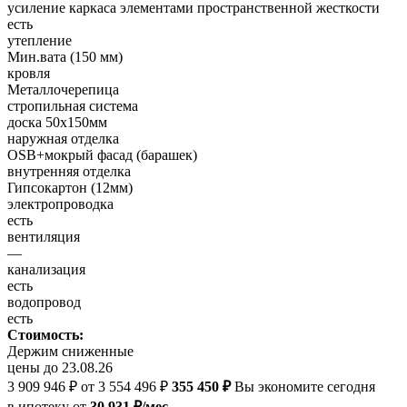
усиление каркаса элементами пространственной жесткости
есть
утепление
Мин.вата (150 мм)
кровля
Металлочерепица
стропильная система
доска 50х150мм
наружная отделка
OSB+мокрый фасад (барашек)
внутренняя отделка
Гипсокартон (12мм)
электропроводка
есть
вентиляция
—
канализация
есть
водопровод
есть
Стоимость:
Держим сниженные
цены до 23.08.26
3 909 946 ₽
от 3 554 496 ₽
355 450 ₽
Вы экономите сегодня
в ипотеку
от
30 931 ₽/мес.