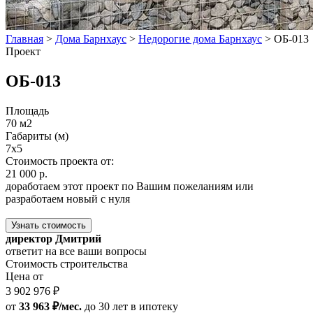
Главная
>
Дома Барнхаус
>
Недорогие дома Барнхаус
>
ОБ-013
Проект
ОБ-013
Площадь
70 м2
Габариты (м)
7x5
Стоимость проекта от:
21 000 р.
доработаем этот проект по Вашим пожеланиям или
разработаем новый с нуля
Узнать стоимость
директор Дмитрий
ответит на все ваши вопросы
Стоимость строительства
Цена от
3 902 976 ₽
от
33 963 ₽/мес.
до 30 лет
в ипотеку