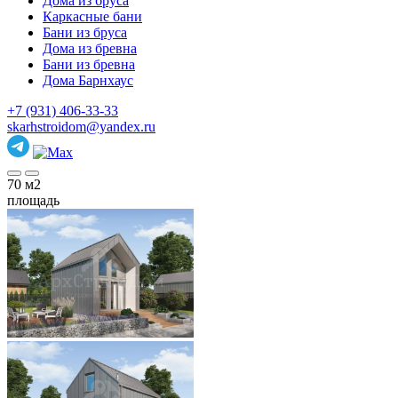
Дома из бруса
Каркасные бани
Бани из бруса
Дома из бревна
Бани из бревна
Дома Барнхаус
+7 (931) 406-33-33
skarhstroidom@yandex.ru
70
м2
площадь