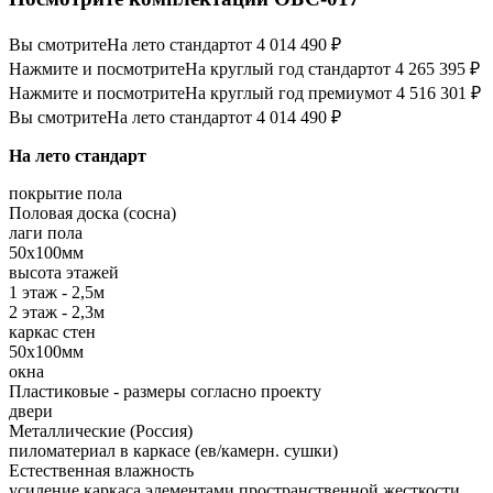
Вы смотрите
На лето стандарт
от 4 014 490 ₽
Нажмите и посмотрите
На круглый год стандарт
от 4 265 395 ₽
Нажмите и посмотрите
На круглый год премиум
от 4 516 301 ₽
Вы смотрите
На лето стандарт
от 4 014 490 ₽
На лето стандарт
покрытие пола
Половая доска (сосна)
лаги пола
50х100мм
высота этажей
1 этаж - 2,5м
2 этаж - 2,3м
каркас стен
50х100мм
окна
Пластиковые - размеры согласно проекту
двери
Металлические (Россия)
пиломатериал в каркасе (ев/камерн. сушки)
Естественная влажность
усиление каркаса элементами пространственной жесткости