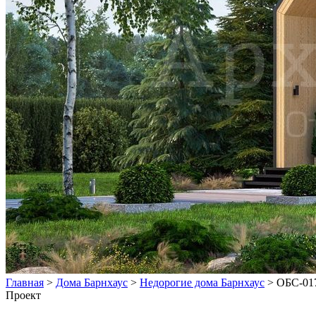
Главная
>
Дома Барнхаус
>
Недорогие дома Барнхаус
>
ОБС-01
Проект