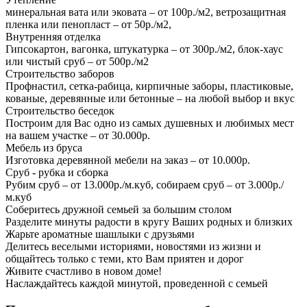
минеральная вата или эковата – от 100р./м2, ветрозащитная
пленка или пенопласт – от 50р./м2,
Внутренняя отделка
Гипсокартон, вагонка, штукатурка – от 300р./м2, блок-хаус
или чистый сруб – от 500р./м2
Строительство заборов
Профнастил, сетка-рабица, кирпичные заборы, пластиковые,
кованые, деревянные или бетонные – на любой выбор и вкус
Строительство беседок
Построим для Вас одно из самых душевных и любимых мест
на вашем участке – от 30.000р.
Мебель из бруса
Изготовка деревянной мебели на заказ – от 10.000р.
Сруб - рубка и сборка
Рубим сруб – от 13.000р./м.куб, собираем сруб – от 3.000р./
м.куб
Соберитесь дружной семьей за большим столом
Разделите минуты радости в кругу Ваших родных и близких
Жарьте ароматные шашлыки с друзьями
Делитесь веселыми историями, новостями из жизни и
общайтесь только с теми, кто Вам приятен и дорог
Живите счастливо в новом доме!
Наслаждайтесь каждой минутой, проведенной с семьей