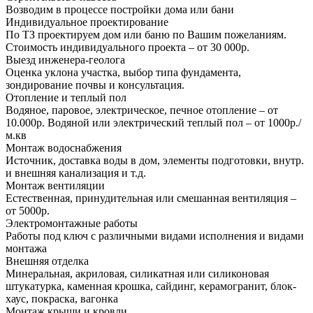
Возводим в процессе постройки дома или бани
Индивидуальное проектирование
По ТЗ проектируем дом или баню по Вашим пожеланиям.
Стоимость индивидуального проекта – от 30 000р.
Выезд инженера-геолога
Оценка уклона участка, выбор типа фундамента,
зондирование почвы и консультация.
Отопление и теплый пол
Водяное, паровое, электрическое, печное отопление – от
10.000р. Водяной или электрический теплый пол – от 1000р./
м.кв
Монтаж водоснабжения
Источник, доставка воды в дом, элементы подготовки, внутр.
и внешняя канализация и т.д.
Монтаж вентиляции
Естественная, принудительная или смешанная вентиляция –
от 5000р.
Электромонтажные работы
Работы под ключ с различными видами исполнения и видами
монтажа
Внешняя отделка
Минеральная, акриловая, силикатная или силиконовая
штукатурка, каменная крошка, сайдинг, керамогранит, блок-
хаус, покраска, вагонка
Монтаж крыши и кровли