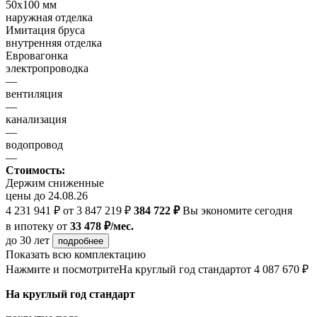
50х100 мм
наружная отделка
Имитация бруса
внутренняя отделка
Евровагонка
электропроводка
—
вентиляция
—
канализация
—
водопровод
—
Стоимость:
Держим сниженные
цены до 24.08.26
4 231 941 ₽
от 3 847 219 ₽
384 722 ₽
Вы экономите сегодня
в ипотеку
от
33 478 ₽/мес.
до 30 лет
подробнее
Показать всю комплектацию
Нажмите и посмотрите
На круглый год стандарт
от 4 087 670 ₽
На круглый год стандарт