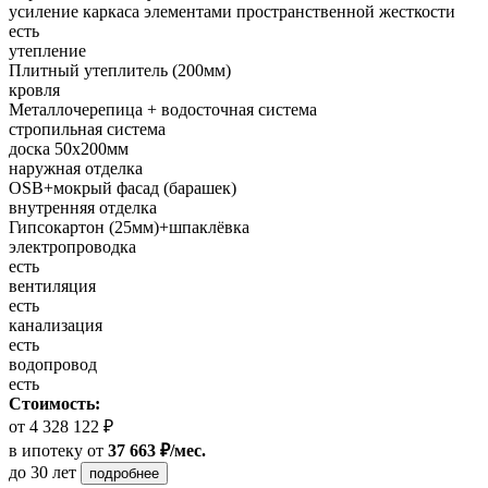
усиление каркаса элементами пространственной жесткости
есть
утепление
Плитный утеплитель (200мм)
кровля
Металлочерепица + водосточная система
стропильная система
доска 50х200мм
наружная отделка
OSB+мокрый фасад (барашек)
внутренняя отделка
Гипсокартон (25мм)+шпаклёвка
электропроводка
есть
вентиляция
есть
канализация
есть
водопровод
есть
Стоимость:
от 4 328 122 ₽
в ипотеку
от
37 663 ₽/мес.
до 30 лет
подробнее