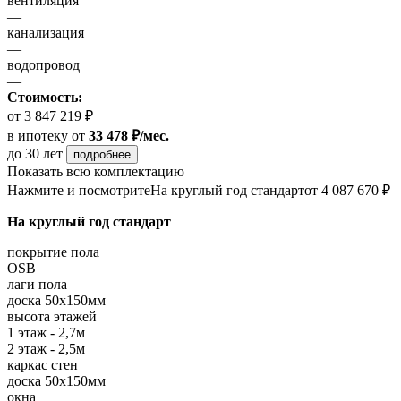
вентиляция
—
канализация
—
водопровод
—
Стоимость:
от 3 847 219 ₽
в ипотеку
от
33 478 ₽/мес.
до 30 лет
подробнее
Показать всю комплектацию
Нажмите и посмотрите
На круглый год стандарт
от 4 087 670 ₽
На круглый год стандарт
покрытие пола
OSB
лаги пола
доска 50х150мм
высота этажей
1 этаж - 2,7м
2 этаж - 2,5м
каркас стен
доска 50х150мм
окна