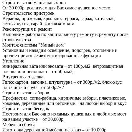
Строительство мангальных зон
От 30 000р. реализуем для Вас самое душевное место.
Строительство пристроек
Веранда, прихожая, крыльцо, терраса, гараж, котельная,
летняя кухня, сарай, жилая комната
Реконструкция и ремонт
Выполним работы по капитальному ремонту и ремонту после
строительства
Монтаж системы "Умный дом"
Установим и наладим освещение, подогрев, отопление и
прочие приятные автоматизированные функции
Утепление
минеральная вата или эковата – от 100р./м2, ветрозащитная
пленка или пенопласт – от 50р./м2,
Внутренняя отделка
Гипсокартон, вагонка, штукатурка – от 300р./м2, блок-хаус
или чистый сруб – от 500р./м2
Строительство заборов
Профнастил, сетка-рабица, кирпичные заборы, пластиковые,
кованые, деревянные или бетонные – на любой выбор и вкус
Строительство беседок
Построим для Вас одно из самых душевных и любимых мест
на вашем участке – от 30.000р.
Мебель из бруса
Изготовка деревянной мебели на заказ – от 10.000р.