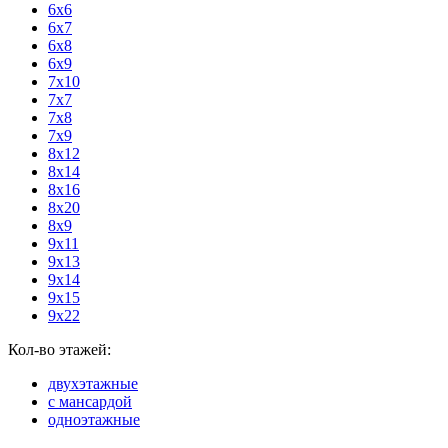
6х6
6х7
6х8
6х9
7х10
7х7
7х8
7х9
8х12
8х14
8х16
8х20
8х9
9х11
9х13
9х14
9х15
9х22
Кол-во этажей:
двухэтажные
с мансардой
одноэтажные