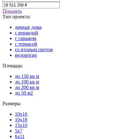
Показать
Тип проекта:
дачные дома
с верандой
с гаражом
с террасой
со вторым светом
недорогие
Площадь:
до 150 кв м
до 100 кв м
до 200 кв м
до 50 м2
Размеры
10х16
10х18
15х10
5х7
6х11