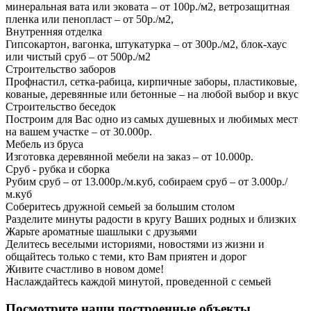
минеральная вата или эковата – от 100р./м2, ветрозащитная
пленка или пенопласт – от 50р./м2,
Внутренняя отделка
Гипсокартон, вагонка, штукатурка – от 300р./м2, блок-хаус
или чистый сруб – от 500р./м2
Строительство заборов
Профнастил, сетка-рабица, кирпичные заборы, пластиковые,
кованые, деревянные или бетонные – на любой выбор и вкус
Строительство беседок
Построим для Вас одно из самых душевных и любимых мест
на вашем участке – от 30.000р.
Мебель из бруса
Изготовка деревянной мебели на заказ – от 10.000р.
Сруб - рубка и сборка
Рубим сруб – от 13.000р./м.куб, собираем сруб – от 3.000р./
м.куб
Соберитесь дружной семьей за большим столом
Разделите минуты радости в кругу Ваших родных и близких
Жарьте ароматные шашлыки с друзьями
Делитесь веселыми историями, новостями из жизни и
общайтесь только с теми, кто Вам приятен и дорог
Живите счастливо в новом доме!
Наслаждайтесь каждой минутой, проведенной с семьей
Посмотрите наши построенные объекты