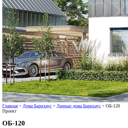
Главная
>
Дома Барнхаус
>
Дачные дома Барнхаус
>
ОБ-120
Проект
ОБ-120