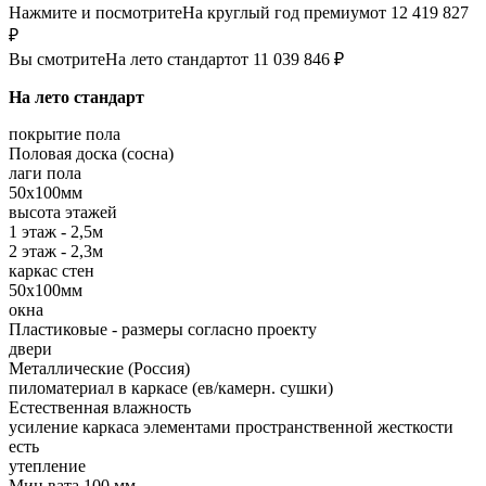
Нажмите и посмотрите
На круглый год премиум
от 12 419 827
₽
Вы смотрите
На лето стандарт
от 11 039 846 ₽
На лето стандарт
покрытие пола
Половая доска (сосна)
лаги пола
50х100мм
высота этажей
1 этаж - 2,5м
2 этаж - 2,3м
каркас стен
50х100мм
окна
Пластиковые - размеры согласно проекту
двери
Металлические (Россия)
пиломатериал в каркасе (ев/камерн. сушки)
Естественная влажность
усиление каркаса элементами пространственной жесткости
есть
утепление
Мин.вата 100 мм