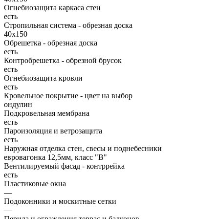
Огнебиозащита каркаса стен
есть
Стропильная система - обрезная доска
40х150
Обрешетка - обрезная доска
есть
Контробрешетка - обрезной брусок
есть
Огнебиозащита кровли
есть
Кровельное покрытие - цвет на выбор
ондулин
Подкровельная мембрана
есть
Пароизоляция и ветрозащита
есть
Наружная отделка стен, свесы и поднебесники
евровагонка 12,5мм, класс "В"
Вентилируемый фасад - контррейка
есть
Пластиковые окна
—
Подоконники и москитные сетки
—
Перила и ограждения террас и балконов