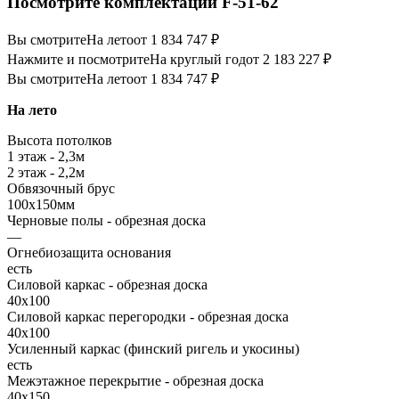
Посмотрите комплектации F-51-62
Вы смотрите
На лето
от 1 834 747 ₽
Нажмите и посмотрите
На круглый год
от 2 183 227 ₽
Вы смотрите
На лето
от 1 834 747 ₽
На лето
Высота потолков
1 этаж - 2,3м
2 этаж - 2,2м
Обвязочный брус
100х150мм
Черновые полы - обрезная доска
—
Огнебиозащита основания
есть
Силовой каркас - обрезная доска
40х100
Силовой каркас перегородки - обрезная доска
40x100
Усиленный каркас (финский ригель и укосины)
есть
Межэтажное перекрытие - обрезная доска
40х150