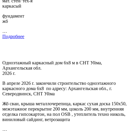
мат. стен/ тех-я
каркасый
фундамент
жб
…
Подробнее
Одноэтажный каркасный дом 6х8 м в СНТ Уйма,
Архангельская обл.
2026 г.
В апреле 2026 г. закончили строительство одноэтажного
каркасного дома 6х8 по адресу: Архангельская обл., г.
Северодвинск, СНТ Уйма
Жб сваи, крыша металлочерепица, каркас сухая доска 150х50,
межэтажное перекрытие 200 мм, цоколь 200 мм, внутренняя
отделка гипсокартон, на пол OSB , утеплитель техно николь,
виниловый сайдинг, ветрозащита
…