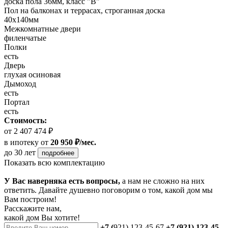
доска пола 36мм, класс "B"
Пол на балконах и террасах, строганная доска
40x140мм
Межкомнатные двери
филенчатые
Полки
есть
Дверь
глухая осиновая
Дымоход
есть
Портал
есть
Стоимость:
от 2 407 474 ₽
в ипотеку
от
20 950 ₽/мес.
до 30 лет
подробнее
Показать всю комплектацию
У Вас наверняка есть вопросы,
а нам не сложно на них
ответить. Давайте душевно поговорим о том, какой дом мы
Вам построим!
Расскажите нам,
какой дом Вы хотите!
+7 (
921) 123-45-67
+7 (921) 123-45-