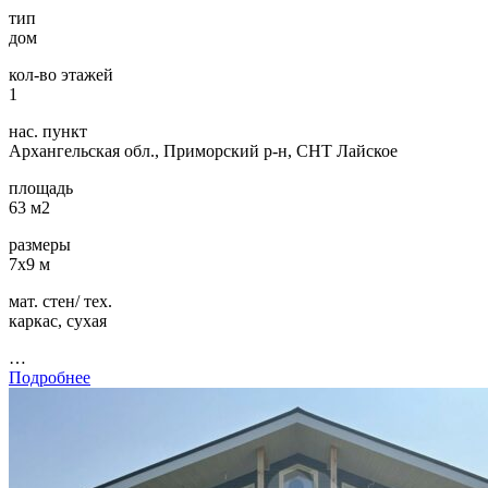
тип
дом
кол-во этажей
1
нас. пункт
Архангельская обл., Приморский р-н, СНТ Лайское
площадь
63 м2
размеры
7х9 м
мат. стен/ тех.
каркас, сухая
…
Подробнее