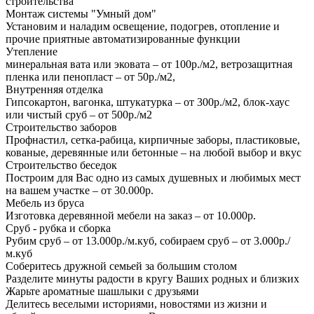
строительства
Монтаж системы "Умный дом"
Установим и наладим освещение, подогрев, отопление и
прочие приятные автоматизированные функции
Утепление
минеральная вата или эковата – от 100р./м2, ветрозащитная
пленка или пенопласт – от 50р./м2,
Внутренняя отделка
Гипсокартон, вагонка, штукатурка – от 300р./м2, блок-хаус
или чистый сруб – от 500р./м2
Строительство заборов
Профнастил, сетка-рабица, кирпичные заборы, пластиковые,
кованые, деревянные или бетонные – на любой выбор и вкус
Строительство беседок
Построим для Вас одно из самых душевных и любимых мест
на вашем участке – от 30.000р.
Мебель из бруса
Изготовка деревянной мебели на заказ – от 10.000р.
Сруб - рубка и сборка
Рубим сруб – от 13.000р./м.куб, собираем сруб – от 3.000р./
м.куб
Соберитесь дружной семьей за большим столом
Разделите минуты радости в кругу Ваших родных и близких
Жарьте ароматные шашлыки с друзьями
Делитесь веселыми историями, новостями из жизни и