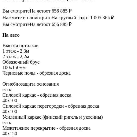
Вы смотрите
На лето
от 656 885 ₽
Нажмите и посмотрите
На круглый год
от 1 005 365 ₽
Вы смотрите
На лето
от 656 885 ₽
На лето
Высота потолков
1 этаж - 2,3м
2 этаж - 2,2м
Обвязочный брус
100х150мм
Черновые полы - обрезная доска
—
Огнебиозащита основания
есть
Силовой каркас - обрезная доска
40х100
Силовой каркас перегородки - обрезная доска
40x100
Усиленный каркас (финский ригель и укосины)
есть
Межэтажное перекрытие - обрезная доска
40х150