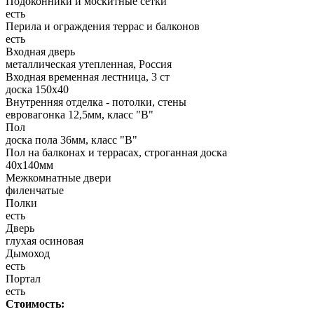
Подоконники и москитные сетки
есть
Перила и ограждения террас и балконов
есть
Входная дверь
металлическая утепленная, Россия
Входная временная лестница, 3 ст
доска 150х40
Внутренняя отделка - потолки, стены
евровагонка 12,5мм, класс "В"
Пол
доска пола 36мм, класс "B"
Пол на балконах и террасах, строганная доска
40x140мм
Межкомнатные двери
филенчатые
Полки
есть
Дверь
глухая осиновая
Дымоход
есть
Портал
есть
Стоимость: