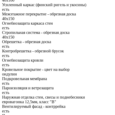
40x100
Усиленный каркас (финский ригель и укосины)
есть
Межэтажное перекрытие - обрезная доска
40х150
Огнебиозащита каркаса стен
есть
Стропильная система - обрезная доска
40х150
Обрешетка - обрезная доска
есть
Контробрешетка - обрезной брусок
есть
Огнебиозащита кровли
есть
Кровельное покрытие - цвет на выбор
ондулин
Подкровельная мембрана
есть
Пароизоляция и ветрозащита
есть
Наружная отделка стен, свесы и поднебесники
евровагонка 12,5мм, класс "В"
Вентилируемый фасад - контррейка
есть