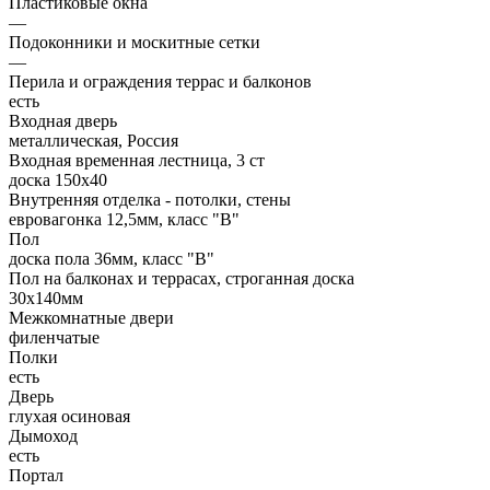
Пластиковые окна
—
Подоконники и москитные сетки
—
Перила и ограждения террас и балконов
есть
Входная дверь
металлическая, Россия
Входная временная лестница, 3 ст
доска 150х40
Внутренняя отделка - потолки, стены
евровагонка 12,5мм, класс "В"
Пол
доска пола 36мм, класс "B"
Пол на балконах и террасах, строганная доска
30x140мм
Межкомнатные двери
филенчатые
Полки
есть
Дверь
глухая осиновая
Дымоход
есть
Портал