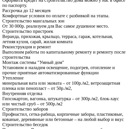
Оформить кредит на строительство дома можно у нас в офисе
по паспорту.
Рассрочка до 12 месяцев
Комфортные условия по оплате с разбивкой на этапы.
Строительство мангальных зон
От 30 000р. реализуем для Вас самое душевное место.
Строительство пристроек
Веранда, прихожая, крыльцо, терраса, гараж, котельная,
летняя кухня, сарай, жилая комната
Реконструкция и ремонт
Выполним работы по капитальному ремонту и ремонту после
строительства
Монтаж системы "Умный дом"
Установим и наладим освещение, подогрев, отопление и
прочие приятные автоматизированные функции
Утепление
минеральная вата или эковата – от 100р./м2, ветрозащитная
пленка или пенопласт – от 50р./м2,
Внутренняя отделка
Гипсокартон, вагонка, штукатурка – от 300р./м2, блок-хаус
или чистый сруб – от 500р./м2
Строительство заборов
Профнастил, сетка-рабица, кирпичные заборы, пластиковые,
кованые, деревянные или бетонные – на любой выбор и вкус
Строительство беседок