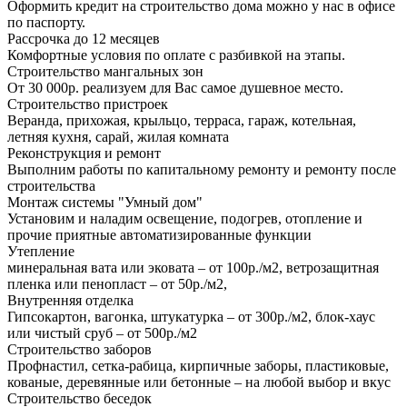
Оформить кредит на строительство дома можно у нас в офисе
по паспорту.
Рассрочка до 12 месяцев
Комфортные условия по оплате с разбивкой на этапы.
Строительство мангальных зон
От 30 000р. реализуем для Вас самое душевное место.
Строительство пристроек
Веранда, прихожая, крыльцо, терраса, гараж, котельная,
летняя кухня, сарай, жилая комната
Реконструкция и ремонт
Выполним работы по капитальному ремонту и ремонту после
строительства
Монтаж системы "Умный дом"
Установим и наладим освещение, подогрев, отопление и
прочие приятные автоматизированные функции
Утепление
минеральная вата или эковата – от 100р./м2, ветрозащитная
пленка или пенопласт – от 50р./м2,
Внутренняя отделка
Гипсокартон, вагонка, штукатурка – от 300р./м2, блок-хаус
или чистый сруб – от 500р./м2
Строительство заборов
Профнастил, сетка-рабица, кирпичные заборы, пластиковые,
кованые, деревянные или бетонные – на любой выбор и вкус
Строительство беседок