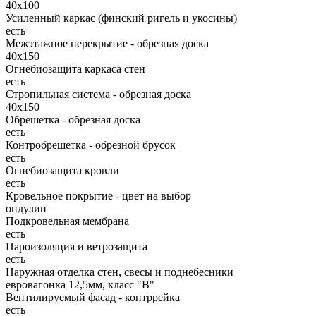
40x100
Усиленный каркас (финский ригель и укосины)
есть
Межэтажное перекрытие - обрезная доска
40х150
Огнебиозащита каркаса стен
есть
Стропильная система - обрезная доска
40х150
Обрешетка - обрезная доска
есть
Контробрешетка - обрезной брусок
есть
Огнебиозащита кровли
есть
Кровельное покрытие - цвет на выбор
ондулин
Подкровельная мембрана
есть
Пароизоляция и ветрозащита
есть
Наружная отделка стен, свесы и поднебесники
евровагонка 12,5мм, класс "В"
Вентилируемый фасад - контррейка
есть