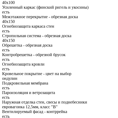
40x100
Усиленный каркас (финский ригель и укосины)
есть
Межэтажное перекрытие - обрезная доска
40х150
Огнебиозащита каркаса стен
есть
Стропильная система - обрезная доска
40х150
Обрешетка - обрезная доска
есть
Контробрешетка - обрезной брусок
есть
Огнебиозащита кровли
есть
Кровельное покрытие - цвет на выбор
ондулин
Подкровельная мембрана
есть
Пароизоляция и ветрозащита
есть
Наружная отделка стен, свесы и поднебесники
евровагонка 12,5мм, класс "В"
Вентилируемый фасад - контррейка
есть