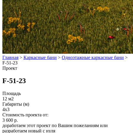
Главная
>
Каркасные бани
>
Одноэтажные каркасные бани
>
F-51-23
Проект
F-51-23
Площадь
12 м2
Габариты (м)
4x3
Стоимость проекта от:
3 600 р.
доработаем этот проект по Вашим пожеланиям или
разработаем новый с нуля