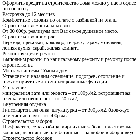
Оформить кредит на строительство дома можно у нас в офисе
по паспорту.
Рассрочка до 12 месяцев
Комфортные условия по оплате с разбивкой на этапы.
Строительство мангальных зон
От 30 000р. реализуем для Вас самое душевное место.
Строительство пристроек
Веранда, прихожая, крыльцо, терраса, гараж, котельная,
летняя кухня, сарай, жилая комната
Реконструкция и ремонт
Выполним работы по капитальному ремонту и ремонту после
строительства
Монтаж системы "Умный дом"
Установим и наладим освещение, подогрев, отопление и
прочие приятные автоматизированные функции
Утепление
минеральная вата или эковата – от 100р./м2, ветрозащитная
пленка или пенопласт – от 50р./м2,
Внутренняя отделка
Гипсокартон, вагонка, штукатурка – от 300р./м2, блок-хаус
или чистый сруб – от 500р./м2
Строительство заборов
Профнастил, сетка-рабица, кирпичные заборы, пластиковые,
кованые, деревянные или бетонные – на любой выбор и вкус
Строительство беседок