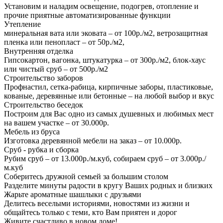
Установим и наладим освещение, подогрев, отопление и
прочие приятные автоматизированные функции
Утепление
минеральная вата или эковата – от 100р./м2, ветрозащитная
пленка или пенопласт – от 50р./м2,
Внутренняя отделка
Гипсокартон, вагонка, штукатурка – от 300р./м2, блок-хаус
или чистый сруб – от 500р./м2
Строительство заборов
Профнастил, сетка-рабица, кирпичные заборы, пластиковые,
кованые, деревянные или бетонные – на любой выбор и вкус
Строительство беседок
Построим для Вас одно из самых душевных и любимых мест
на вашем участке – от 30.000р.
Мебель из бруса
Изготовка деревянной мебели на заказ – от 10.000р.
Сруб - рубка и сборка
Рубим сруб – от 13.000р./м.куб, собираем сруб – от 3.000р./
м.куб
Соберитесь дружной семьей за большим столом
Разделите минуты радости в кругу Ваших родных и близких
Жарьте ароматные шашлыки с друзьями
Делитесь веселыми историями, новостями из жизни и
общайтесь только с теми, кто Вам приятен и дорог
Живите счастливо в новом доме!