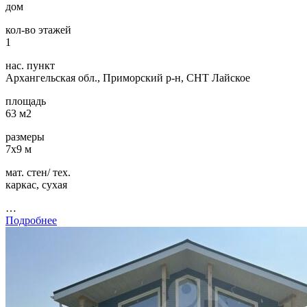
дом
кол-во этажей
1
нас. пункт
Архангельская обл., Приморский р-н, СНТ Лайское
площадь
63 м2
размеры
7х9 м
мат. стен/ тех.
каркас, сухая
…
Подробнее