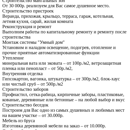
Строительство мангальных зон
От 30 000р. реализуем для Вас самое душевное место.
Строительство пристроек
Веранда, прихожая, крыльцо, терраса, гараж, котельная,
летняя кухня, сарай, жилая комната
Реконструкция и ремонт
Выполним работы по капитальному ремонту и ремонту после
строительства
Монтаж системы "Умный дом"
Установим и наладим освещение, подогрев, отопление и
прочие приятные автоматизированные функции
Утепление
минеральная вата или эковата – от 100р./м2, ветрозащитная
пленка или пенопласт – от 50р./м2,
Внутренняя отделка
Гипсокартон, вагонка, штукатурка – от 300р./м2, блок-хаус
или чистый сруб – от 500р./м2
Строительство заборов
Профнастил, сетка-рабица, кирпичные заборы, пластиковые,
кованые, деревянные или бетонные – на любой выбор и вкус
Строительство беседок
Построим для Вас одно из самых душевных и любимых мест
на вашем участке – от 30.000р.
Мебель из бруса
Изготовка деревянной мебели на заказ – от 10.000р.