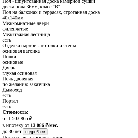
Пол - шпунтованная доска камерной сушки
доска пола 36мм, класс "B"
Пол на балконах и террасах, строганная доска
40x140мм
Межкомнатные двери
филенчатые
Межэтажная лестница
есть
Отделка парной - потолки и стены
осиновая вагонка
Полки
осиновые
Дверь
глухая осиновая
Печь дровяная
по желанию заказчика
Дымоход
есть
Портал
есть
Стоимость:
от 1 503 865 ₽
в ипотеку
от
13 086 ₽/мес.
до 30 лет
подробнее
Показать всю комплектацию