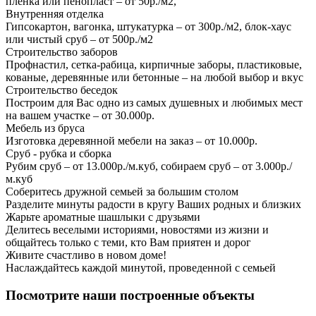
пленка или пенопласт – от 50р./м2,
Внутренняя отделка
Гипсокартон, вагонка, штукатурка – от 300р./м2, блок-хаус
или чистый сруб – от 500р./м2
Строительство заборов
Профнастил, сетка-рабица, кирпичные заборы, пластиковые,
кованые, деревянные или бетонные – на любой выбор и вкус
Строительство беседок
Построим для Вас одно из самых душевных и любимых мест
на вашем участке – от 30.000р.
Мебель из бруса
Изготовка деревянной мебели на заказ – от 10.000р.
Сруб - рубка и сборка
Рубим сруб – от 13.000р./м.куб, собираем сруб – от 3.000р./
м.куб
Соберитесь дружной семьей за большим столом
Разделите минуты радости в кругу Ваших родных и близких
Жарьте ароматные шашлыки с друзьями
Делитесь веселыми историями, новостями из жизни и
общайтесь только с теми, кто Вам приятен и дорог
Живите счастливо в новом доме!
Наслаждайтесь каждой минутой, проведенной с семьей
Посмотрите наши построенные объекты