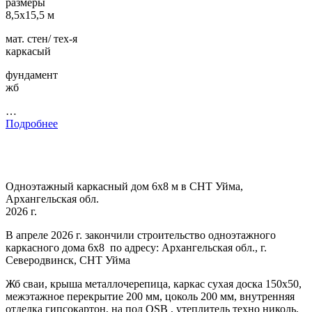
размеры
8,5х15,5 м
мат. стен/ тех-я
каркасый
фундамент
жб
…
Подробнее
Одноэтажный каркасный дом 6х8 м в СНТ Уйма,
Архангельская обл.
2026 г.
В апреле 2026 г. закончили строительство одноэтажного
каркасного дома 6х8 по адресу: Архангельская обл., г.
Северодвинск, СНТ Уйма
Жб сваи, крыша металлочерепица, каркас сухая доска 150х50,
межэтажное перекрытие 200 мм, цоколь 200 мм, внутренняя
отделка гипсокартон, на пол OSB , утеплитель техно николь,