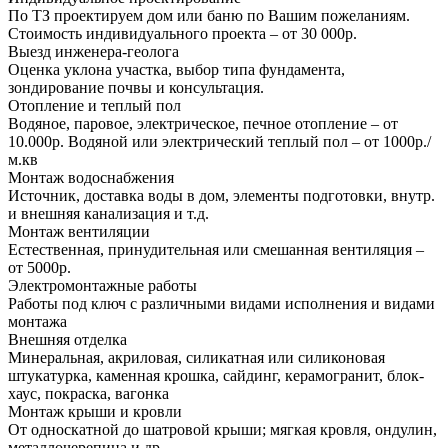
По ТЗ проектируем дом или баню по Вашим пожеланиям.
Стоимость индивидуального проекта – от 30 000р.
Выезд инженера-геолога
Оценка уклона участка, выбор типа фундамента,
зондирование почвы и консультация.
Отопление и теплый пол
Водяное, паровое, электрическое, печное отопление – от
10.000р. Водяной или электрический теплый пол – от 1000р./
м.кв
Монтаж водоснабжения
Источник, доставка воды в дом, элементы подготовки, внутр.
и внешняя канализация и т.д.
Монтаж вентиляции
Естественная, принудительная или смешанная вентиляция –
от 5000р.
Электромонтажные работы
Работы под ключ с различными видами исполнения и видами
монтажа
Внешняя отделка
Минеральная, акриловая, силикатная или силиконовая
штукатурка, каменная крошка, сайдинг, керамогранит, блок-
хаус, покраска, вагонка
Монтаж крыши и кровли
От односкатной до шатровой крыши; мягкая кровля, ондулин,
металлочерепица и др.