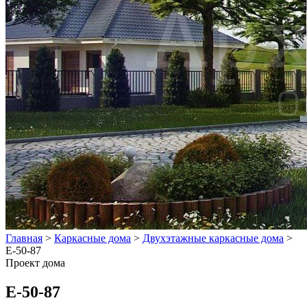
Главная
>
Каркасные дома
>
Двухэтажные каркасные дома
>
E-50-87
Проект дома
E-50-87