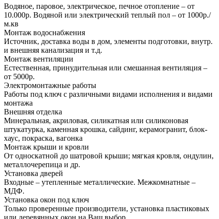
Водяное, паровое, электрическое, печное отопление – от
10.000р. Водяной или электрический теплый пол – от 1000р./
м.кв
Монтаж водоснабжения
Источник, доставка воды в дом, элементы подготовки, внутр.
и внешняя канализация и т.д.
Монтаж вентиляции
Естественная, принудительная или смешанная вентиляция –
от 5000р.
Электромонтажные работы
Работы под ключ с различными видами исполнения и видами
монтажа
Внешняя отделка
Минеральная, акриловая, силикатная или силиконовая
штукатурка, каменная крошка, сайдинг, керамогранит, блок-
хаус, покраска, вагонка
Монтаж крыши и кровли
От односкатной до шатровой крыши; мягкая кровля, ондулин,
металлочерепица и др.
Установка дверей
Входные – утепленные металлические. Межкомнатные –
МДФ.
Установка окон под ключ
Только проверенные производители, установка пластиковых
или деревянных окон на Ваш выбор