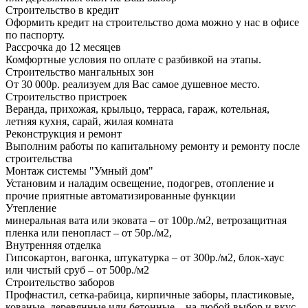
Строительство в кредит
Оформить кредит на строительство дома можно у нас в офисе
по паспорту.
Рассрочка до 12 месяцев
Комфортные условия по оплате с разбивкой на этапы.
Строительство мангальных зон
От 30 000р. реализуем для Вас самое душевное место.
Строительство пристроек
Веранда, прихожая, крыльцо, терраса, гараж, котельная,
летняя кухня, сарай, жилая комната
Реконструкция и ремонт
Выполним работы по капитальному ремонту и ремонту после
строительства
Монтаж системы "Умный дом"
Установим и наладим освещение, подогрев, отопление и
прочие приятные автоматизированные функции
Утепление
минеральная вата или эковата – от 100р./м2, ветрозащитная
пленка или пенопласт – от 50р./м2,
Внутренняя отделка
Гипсокартон, вагонка, штукатурка – от 300р./м2, блок-хаус
или чистый сруб – от 500р./м2
Строительство заборов
Профнастил, сетка-рабица, кирпичные заборы, пластиковые,
кованые, деревянные или бетонные – на любой выбор и вкус