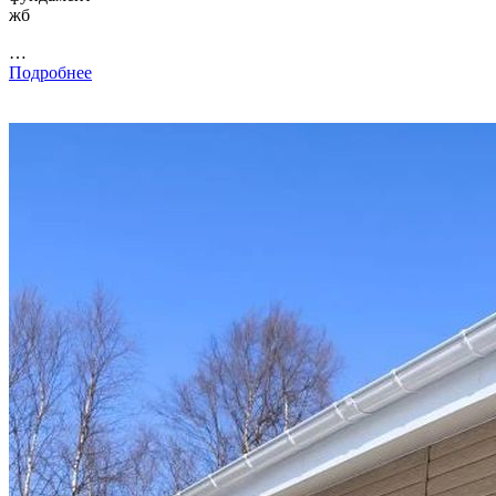
жб
…
Подробнее