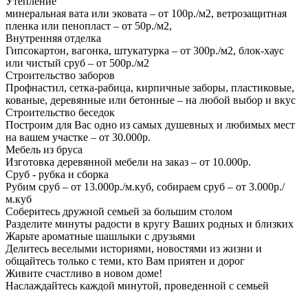
Утепление
минеральная вата или эковата – от 100р./м2, ветрозащитная
пленка или пенопласт – от 50р./м2,
Внутренняя отделка
Гипсокартон, вагонка, штукатурка – от 300р./м2, блок-хаус
или чистый сруб – от 500р./м2
Строительство заборов
Профнастил, сетка-рабица, кирпичные заборы, пластиковые,
кованые, деревянные или бетонные – на любой выбор и вкус
Строительство беседок
Построим для Вас одно из самых душевных и любимых мест
на вашем участке – от 30.000р.
Мебель из бруса
Изготовка деревянной мебели на заказ – от 10.000р.
Сруб - рубка и сборка
Рубим сруб – от 13.000р./м.куб, собираем сруб – от 3.000р./
м.куб
Соберитесь дружной семьей за большим столом
Разделите минуты радости в кругу Ваших родных и близких
Жарьте ароматные шашлыки с друзьями
Делитесь веселыми историями, новостями из жизни и
общайтесь только с теми, кто Вам приятен и дорог
Живите счастливо в новом доме!
Наслаждайтесь каждой минутой, проведенной с семьей