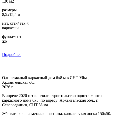
130 м2
размеры
8,5х15,5 м
мат. стен/ тех-я
каркасый
фундамент
жб
…
Подробнее
Одноэтажный каркасный дом 6х8 м в СНТ Уйма,
Архангельская обл.
2026 г.
В апреле 2026 г. закончили строительство одноэтажного
каркасного дома 6х8 по адресу: Архангельская обл., г.
Северодвинск, СНТ Уйма
Жб сваи, крыша металлочерепица, каркас сухая доска 150х50,