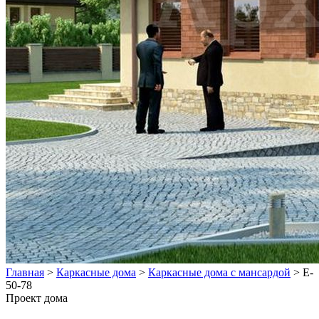
Главная
>
Каркасные дома
>
Каркасные дома с мансардой
>
E-
50-78
Проект дома