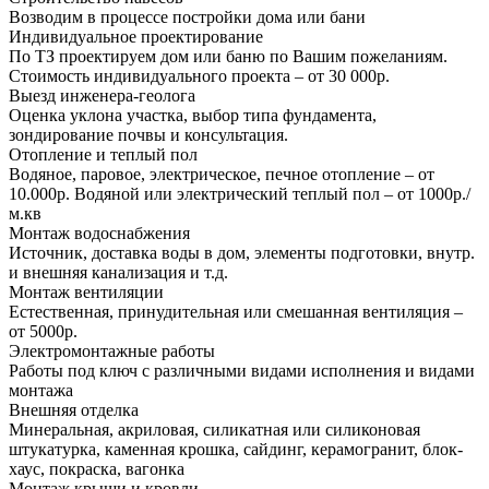
Возводим в процессе постройки дома или бани
Индивидуальное проектирование
По ТЗ проектируем дом или баню по Вашим пожеланиям.
Стоимость индивидуального проекта – от 30 000р.
Выезд инженера-геолога
Оценка уклона участка, выбор типа фундамента,
зондирование почвы и консультация.
Отопление и теплый пол
Водяное, паровое, электрическое, печное отопление – от
10.000р. Водяной или электрический теплый пол – от 1000р./
м.кв
Монтаж водоснабжения
Источник, доставка воды в дом, элементы подготовки, внутр.
и внешняя канализация и т.д.
Монтаж вентиляции
Естественная, принудительная или смешанная вентиляция –
от 5000р.
Электромонтажные работы
Работы под ключ с различными видами исполнения и видами
монтажа
Внешняя отделка
Минеральная, акриловая, силикатная или силиконовая
штукатурка, каменная крошка, сайдинг, керамогранит, блок-
хаус, покраска, вагонка
Монтаж крыши и кровли