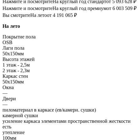
Нажмите и посмотрите
На круглый год стандарт
от 5 093 628 ₽
Нажмите и посмотрите
На круглый год премиум
от 6 003 509 ₽
Вы смотрите
На лето
от 4 191 065 ₽
На лето
Покрытие пола
OSB
Лаги пола
50х150мм
Высота этажей
1 этаж - 2,5м
2 этаж - 2,3м
Каркас стен
50х150мм
Окна
—
Двери
—
пиломатериал в каркасе (ев/камерн. сушки)
камерной сушки
усиление каркаса элементами пространственной жесткости
есть
утепление
100мм