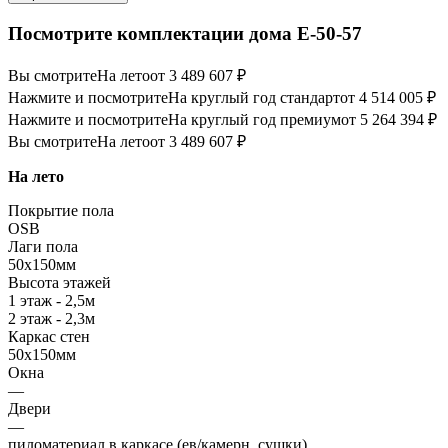
Посмотрите комплектации дома E-50-57
Вы смотрите
На лето
от 3 489 607 ₽
Нажмите и посмотрите
На круглый год стандарт
от 4 514 005 ₽
Нажмите и посмотрите
На круглый год премиум
от 5 264 394 ₽
Вы смотрите
На лето
от 3 489 607 ₽
На лето
Покрытие пола
OSB
Лаги пола
50х150мм
Высота этажей
1 этаж - 2,5м
2 этаж - 2,3м
Каркас стен
50х150мм
Окна
—
Двери
—
пиломатериал в каркасе (ев/камерн. сушки)