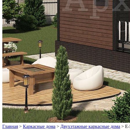
Главная
>
Каркасные дома
>
Двухэтажные каркасные дома
>
E-