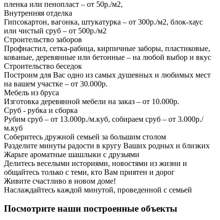
пленка или пенопласт – от 50р./м2,
Внутренняя отделка
Гипсокартон, вагонка, штукатурка – от 300р./м2, блок-хаус
или чистый сруб – от 500р./м2
Строительство заборов
Профнастил, сетка-рабица, кирпичные заборы, пластиковые,
кованые, деревянные или бетонные – на любой выбор и вкус
Строительство беседок
Построим для Вас одно из самых душевных и любимых мест
на вашем участке – от 30.000р.
Мебель из бруса
Изготовка деревянной мебели на заказ – от 10.000р.
Сруб - рубка и сборка
Рубим сруб – от 13.000р./м.куб, собираем сруб – от 3.000р./
м.куб
Соберитесь дружной семьей за большим столом
Разделите минуты радости в кругу Ваших родных и близких
Жарьте ароматные шашлыки с друзьями
Делитесь веселыми историями, новостями из жизни и
общайтесь только с теми, кто Вам приятен и дорог
Живите счастливо в новом доме!
Наслаждайтесь каждой минутой, проведенной с семьей
Посмотрите наши построенные объекты