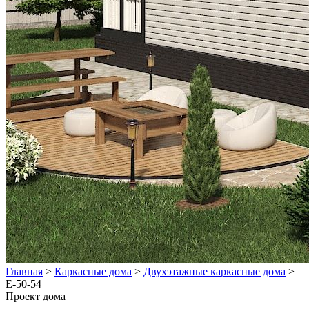
Главная
>
Каркасные дома
>
Двухэтажные каркасные дома
>
E-50-54
Проект дома