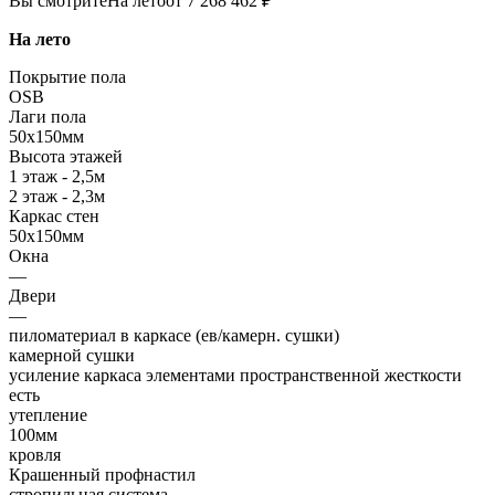
Вы смотрите
На лето
от 7 268 462 ₽
На лето
Покрытие пола
OSB
Лаги пола
50х150мм
Высота этажей
1 этаж - 2,5м
2 этаж - 2,3м
Каркас стен
50х150мм
Окна
—
Двери
—
пиломатериал в каркасе (ев/камерн. сушки)
камерной сушки
усиление каркаса элементами пространственной жесткости
есть
утепление
100мм
кровля
Крашенный профнастил
стропильная система