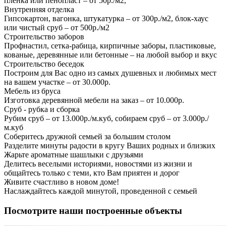
пленка или пенопласт – от 50р./м2,
Внутренняя отделка
Гипсокартон, вагонка, штукатурка – от 300р./м2, блок-хаус
или чистый сруб – от 500р./м2
Строительство заборов
Профнастил, сетка-рабица, кирпичные заборы, пластиковые,
кованые, деревянные или бетонные – на любой выбор и вкус
Строительство беседок
Построим для Вас одно из самых душевных и любимых мест
на вашем участке – от 30.000р.
Мебель из бруса
Изготовка деревянной мебели на заказ – от 10.000р.
Сруб - рубка и сборка
Рубим сруб – от 13.000р./м.куб, собираем сруб – от 3.000р./
м.куб
Соберитесь дружной семьей за большим столом
Разделите минуты радости в кругу Ваших родных и близких
Жарьте ароматные шашлыки с друзьями
Делитесь веселыми историями, новостями из жизни и
общайтесь только с теми, кто Вам приятен и дорог
Живите счастливо в новом доме!
Наслаждайтесь каждой минутой, проведенной с семьей
Посмотрите наши построенные объекты