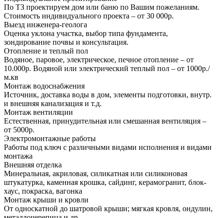
По ТЗ проектируем дом или баню по Вашим пожеланиям.
Стоимость индивидуального проекта – от 30 000р.
Выезд инженера-геолога
Оценка уклона участка, выбор типа фундамента,
зондирование почвы и консультация.
Отопление и теплый пол
Водяное, паровое, электрическое, печное отопление – от
10.000р. Водяной или электрический теплый пол – от 1000р./
м.кв
Монтаж водоснабжения
Источник, доставка воды в дом, элементы подготовки, внутр.
и внешняя канализация и т.д.
Монтаж вентиляции
Естественная, принудительная или смешанная вентиляция –
от 5000р.
Электромонтажные работы
Работы под ключ с различными видами исполнения и видами
монтажа
Внешняя отделка
Минеральная, акриловая, силикатная или силиконовая
штукатурка, каменная крошка, сайдинг, керамогранит, блок-
хаус, покраска, вагонка
Монтаж крыши и кровли
От односкатной до шатровой крыши; мягкая кровля, ондулин,
металлочерепица и др.