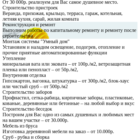
От 30 000р. реализуем для Вас самое душевное место.
Строительство пристроек
Веранда, прихожая, крыльцо, терраса, гараж, котельная,
летняя кухня, сарай, жилая комната
Реконструкция и ремонт
Выполним работы по капитальному ремонту и ремонту после
строительства
Монтаж системы "Умный дом"
Установим и наладим освещение, подогрев, отопление и
прочие приятные автоматизированные функции
Утепление
минеральная вата или эковата – от 100р./м2, ветрозащитная
пленка или пенопласт – от 50р./м2,
Внутренняя отделка
Гипсокартон, вагонка, штукатурка – от 300р./м2, блок-хаус
или чистый сруб – от 500р./м2
Строительство заборов
Профнастил, сетка-рабица, кирпичные заборы, пластиковые,
кованые, деревянные или бетонные – на любой выбор и вкус
Строительство беседок
Построим для Вас одно из самых душевных и любимых мест
на вашем участке – от 30.000р.
Мебель из бруса
Изготовка деревянной мебели на заказ – от 10.000р.
Сруб - рубка и сборка