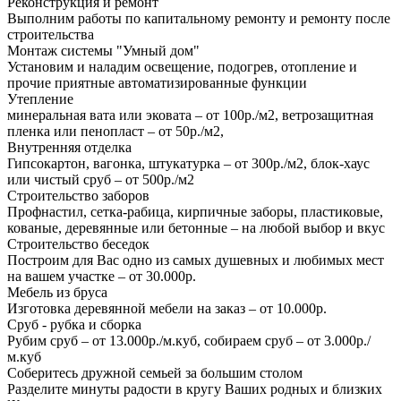
Реконструкция и ремонт
Выполним работы по капитальному ремонту и ремонту после
строительства
Монтаж системы "Умный дом"
Установим и наладим освещение, подогрев, отопление и
прочие приятные автоматизированные функции
Утепление
минеральная вата или эковата – от 100р./м2, ветрозащитная
пленка или пенопласт – от 50р./м2,
Внутренняя отделка
Гипсокартон, вагонка, штукатурка – от 300р./м2, блок-хаус
или чистый сруб – от 500р./м2
Строительство заборов
Профнастил, сетка-рабица, кирпичные заборы, пластиковые,
кованые, деревянные или бетонные – на любой выбор и вкус
Строительство беседок
Построим для Вас одно из самых душевных и любимых мест
на вашем участке – от 30.000р.
Мебель из бруса
Изготовка деревянной мебели на заказ – от 10.000р.
Сруб - рубка и сборка
Рубим сруб – от 13.000р./м.куб, собираем сруб – от 3.000р./
м.куб
Соберитесь дружной семьей за большим столом
Разделите минуты радости в кругу Ваших родных и близких