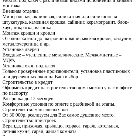
Работы под ключ с различными видами исполнения и видами
монтажа
Внешняя отделка
Минеральная, акриловая, силикатная или силиконовая
штукатурка, каменная крошка, сайдинг, керамогранит, блок-
хаус, покраска, вагонка
Монтаж крыши и кровли
От односкатной до шатровой крыши; мягкая кровля, ондулин,
металлочерепица и др.
Установка дверей
Входные – утепленные металлические. Межкомнатные –
МДФ.
Установка окон под ключ
Только проверенные производители, установка пластиковых
или деревянных окон на Ваш выбор
Строительство в кредит
Оформить кредит на строительство дома можно у нас в офисе
по паспорту.
Рассрочка до 12 месяцев
Комфортные условия по оплате с разбивкой на этапы.
Строительство мангальных зон
От 30 000р. реализуем для Вас самое душевное место.
Строительство пристроек
Веранда, прихожая, крыльцо, терраса, гараж, котельная,
летняя кухня, сарай, жилая комната