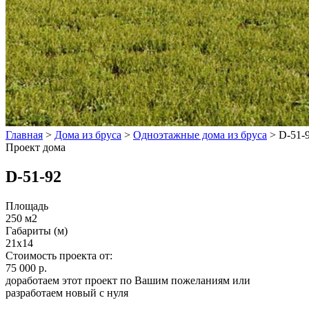
Главная
>
Дома из бруса
>
Одноэтажные дома из бруса
>
D-51-
Проект дома
D-51-92
Площадь
250 м2
Габариты (м)
21х14
Стоимость проекта от:
75 000 р.
доработаем этот проект по Вашим пожеланиям или
разработаем новый с нуля