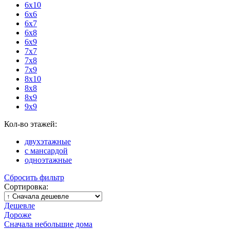
6x10
6x6
6x7
6x8
6x9
7x7
7x8
7x9
8x10
8x8
8x9
9x9
Кол-во этажей:
двухэтажные
с мансардой
одноэтажные
Сбросить фильтр
Сортировка:
Дешевле
Дороже
Сначала небольшие дома