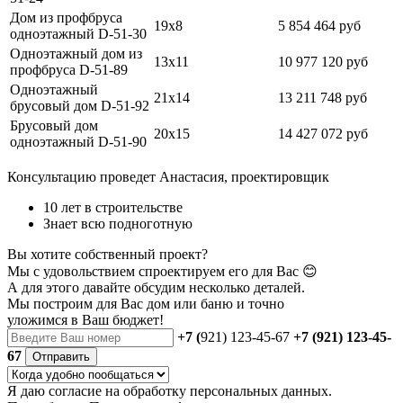
Дом из профбруса
19х8
5 854 464 руб
одноэтажный D-51-30
Одноэтажный дом из
13х11
10 977 120 руб
профбруса D-51-89
Одноэтажный
21х14
13 211 748 руб
брусовый дом D-51-92
Брусовый дом
20х15
14 427 072 руб
одноэтажный D-51-90
Консультацию проведет Анастасия, проектировщик
10 лет в строительстве
Знает всю подноготную
Вы хотите собственный проект?
Мы с удовольствием спроектируем его для Вас 😊
А для этого давайте обсудим несколько деталей.
Мы построим для Вас дом или баню
и точно
уложимся в Ваш бюджет!
+7 (
921) 123-45-67
+7 (921) 123-45-
67
Отправить
Я даю
согласие
на обработку персональных данных.