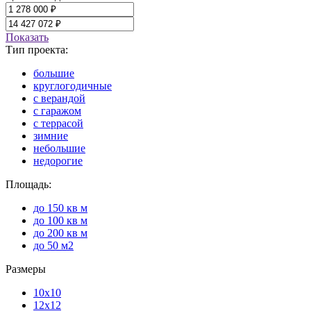
Показать
Тип проекта:
большие
круглогодичные
с верандой
с гаражом
с террасой
зимние
небольшие
недорогие
Площадь:
до 150 кв м
до 100 кв м
до 200 кв м
до 50 м2
Размеры
10x10
12x12