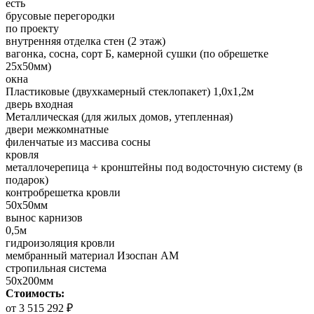
есть
брусовые перегородки
по проекту
внутренняя отделка стен (2 этаж)
вагонка, сосна, сорт Б, камерной сушки (по обрешетке
25х50мм)
окна
Пластиковые (двухкамерный стеклопакет) 1,0х1,2м
дверь входная
Металлическая (для жилых домов, утепленная)
двери межкомнатные
филенчатые из массива сосны
кровля
металлочерепица + кронштейны под водосточную систему (в
подарок)
контробрешетка кровли
50х50мм
вынос карнизов
0,5м
гидроизоляция кровли
мембранный материал Изоспан АМ
стропильная система
50х200мм
Стоимость:
от 3 515 292 ₽