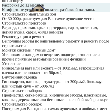
по паспорту.
Рассрочка до 12 месяцев
Комфортные условия по оплате с разбивкой на этапы.
Строительство мангальных зон
От 30 000р. реализуем для Вас самое душевное место.
Строительство пристроек
Веранда, прихожая, крыльцо, терраса, гараж, котельная,
летняя кухня, сарай, жилая комната
Реконструкция и ремонт
Выполним работы по капитальному ремонту и ремонту после
строительства
Монтаж системы "Умный дом"
Установим и наладим освещение, подогрев, отопление и
прочие приятные автоматизированные функции
Утепление
минеральная вата или эковата – от 100р./м2, ветрозащитная
пленка или пенопласт – от 50р./м2,
Внутренняя отделка
Гипсокартон, вагонка, штукатурка – от 300р./м2, блок-хаус
или чистый сруб – от 500р./м2
Строительство заборов
Профнастил, сетка-рабица, кирпичные заборы, пластиковые,
кованые, деревянные или бетонные – на любой выбор и вкус
Строительство беседок
Построим для Вас одно из самых душевных и любимых мест