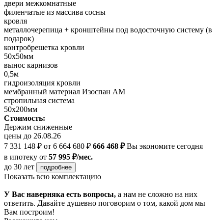
двери межкомнатные
филенчатые из массива сосны
кровля
металлочерепица + кронштейны под водосточную систему (в
подарок)
контробрешетка кровли
50х50мм
вынос карнизов
0,5м
гидроизоляция кровли
мембранный материал Изоспан АМ
стропильная система
50х200мм
Стоимость:
Держим сниженные
цены до 26.08.26
7 331 148 ₽
от 6 664 680 ₽
666 468 ₽
Вы экономите сегодня
в ипотеку
от
57 995 ₽/мес.
до 30 лет
подробнее
Показать всю комплектацию
У Вас наверняка есть вопросы,
а нам не сложно на них
ответить. Давайте душевно поговорим о том, какой дом мы
Вам построим!