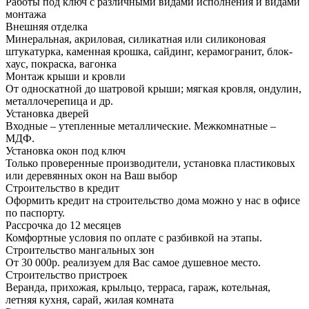
Работы под ключ с различными видами исполнения и видами
монтажа
Внешняя отделка
Минеральная, акриловая, силикатная или силиконовая
штукатурка, каменная крошка, сайдинг, керамогранит, блок-
хаус, покраска, вагонка
Монтаж крыши и кровли
От односкатной до шатровой крыши; мягкая кровля, ондулин,
металлочерепица и др.
Установка дверей
Входные – утепленные металлические. Межкомнатные –
МДФ.
Установка окон под ключ
Только проверенные производители, установка пластиковых
или деревянных окон на Ваш выбор
Строительство в кредит
Оформить кредит на строительство дома можно у нас в офисе
по паспорту.
Рассрочка до 12 месяцев
Комфортные условия по оплате с разбивкой на этапы.
Строительство мангальных зон
От 30 000р. реализуем для Вас самое душевное место.
Строительство пристроек
Веранда, прихожая, крыльцо, терраса, гараж, котельная,
летняя кухня, сарай, жилая комната