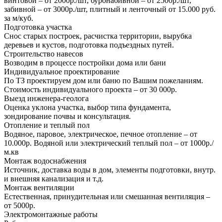
винтовой – от 2000р./шт, буронабивной – от 2500р./шт,
забивной – от 3000р./шт, плитный и ленточный от 15.000 руб.
за м/куб.
Подготовка участка
Снос старых построек, расчистка территории, вырубка
деревьев и кустов, подготовка подъездных путей.
Строительство навесов
Возводим в процессе постройки дома или бани
Индивидуальное проектирование
По ТЗ проектируем дом или баню по Вашим пожеланиям.
Стоимость индивидуального проекта – от 30 000р.
Выезд инженера-геолога
Оценка уклона участка, выбор типа фундамента,
зондирование почвы и консультация.
Отопление и теплый пол
Водяное, паровое, электрическое, печное отопление – от
10.000р. Водяной или электрический теплый пол – от 1000р./
м.кв
Монтаж водоснабжения
Источник, доставка воды в дом, элементы подготовки, внутр.
и внешняя канализация и т.д.
Монтаж вентиляции
Естественная, принудительная или смешанная вентиляция –
от 5000р.
Электромонтажные работы