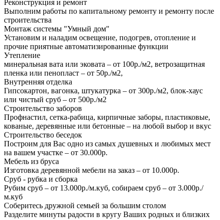
Реконструкция и ремонт
Выполним работы по капитальному ремонту и ремонту после
строительства
Монтаж системы "Умный дом"
Установим и наладим освещение, подогрев, отопление и
прочие приятные автоматизированные функции
Утепление
минеральная вата или эковата – от 100р./м2, ветрозащитная
пленка или пенопласт – от 50р./м2,
Внутренняя отделка
Гипсокартон, вагонка, штукатурка – от 300р./м2, блок-хаус
или чистый сруб – от 500р./м2
Строительство заборов
Профнастил, сетка-рабица, кирпичные заборы, пластиковые,
кованые, деревянные или бетонные – на любой выбор и вкус
Строительство беседок
Построим для Вас одно из самых душевных и любимых мест
на вашем участке – от 30.000р.
Мебель из бруса
Изготовка деревянной мебели на заказ – от 10.000р.
Сруб - рубка и сборка
Рубим сруб – от 13.000р./м.куб, собираем сруб – от 3.000р./
м.куб
Соберитесь дружной семьей за большим столом
Разделите минуты радости в кругу Ваших родных и близких