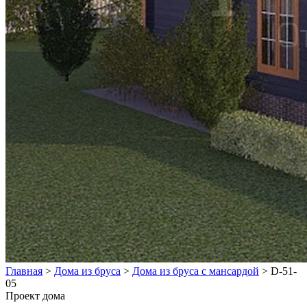
Главная
>
Дома из бруса
>
Дома из бруса с мансардой
>
D-51-
05
Проект дома