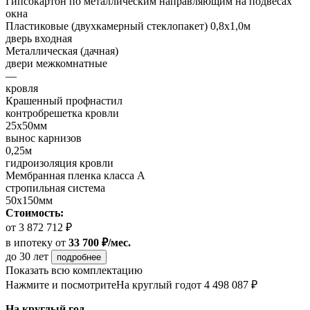
Гипсокартон по металлическим направляющим на подвесах
окна
Пластиковые (двухкамерный стеклопакет) 0,8х1,0м
дверь входная
Металлическая (дачная)
двери межкомнатные
—
кровля
Крашенный профнастил
контробрешетка кровли
25х50мм
вынос карнизов
0,25м
гидроизоляция кровли
Мембранная пленка класса А
стропильная система
50х150мм
Стоимость:
от 3 872 712 ₽
в ипотеку
от
33 700 ₽/мес.
до 30 лет
подробнее
Показать всю комплектацию
Нажмите и посмотрите
На круглый год
от 4 498 087 ₽
На круглый год