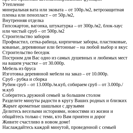
Утепление
минеральная вата или эковата – от 100р./м2, ветрозащитная
пленка или пенопласт – от 50р./м2,
Внутренняя отделка
Гипсокартон, вагонка, штукатурка – от 300р./м2, блок-хаус
или чистый сруб – от 500р./м2
Строительство заборов
Профнастил, сетка-рабица, кирпичные заборы, пластиковые,
кованые, деревянные или бетонные – на любой выбор и вкус
Строительство беседок
Построим для Вас одно из самых душевных и любимых мест
на вашем участке – от 30.000р.
Мебель из бруса
Изготовка деревянной мебели на заказ – от 10.000р.
Сруб - рубка и сборка
Рубим сруб – от 13.000р./м.куб, собираем сруб – от 3.000р./
м.куб
Соберитесь дружной семьей за большим столом
Разделите минуты радости в кругу Ваших родных и близких
Жарьте ароматные шашлыки с друзьями
Делитесь веселыми историями, новостями из жизни и
общайтесь только с теми, кто Вам приятен и дорог
Живите счастливо в новом доме!
Наслаждайтесь каждой минутой, проведенной с семьей