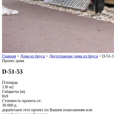
Главная
>
Дома из бруса
>
Двухэтажные дома из бруса
>
D-51-5
Проект дома
D-51-53
Площадь
130 м2
Габариты (м)
8х9
Стоимость проекта от:
39 000 р.
доработаем этот проект по Вашим пожеланиям или