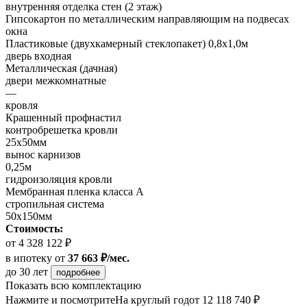
внутренняя отделка стен (2 этаж)
Гипсокартон по металлическим направляющим на подвесах
окна
Пластиковые (двухкамерный стеклопакет) 0,8х1,0м
дверь входная
Металлическая (дачная)
двери межкомнатные
—
кровля
Крашенный профнастил
контробрешетка кровли
25х50мм
вынос карнизов
0,25м
гидроизоляция кровли
Мембранная пленка класса А
стропильная система
50х150мм
Стоимость:
от 4 328 122 ₽
в ипотеку
от
37 663 ₽/мес.
до 30 лет
подробнее
Показать всю комплектацию
Нажмите и посмотрите
На круглый год
от 12 118 740 ₽