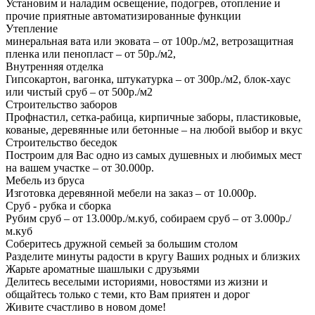
Установим и наладим освещение, подогрев, отопление и
прочие приятные автоматизированные функции
Утепление
минеральная вата или эковата – от 100р./м2, ветрозащитная
пленка или пенопласт – от 50р./м2,
Внутренняя отделка
Гипсокартон, вагонка, штукатурка – от 300р./м2, блок-хаус
или чистый сруб – от 500р./м2
Строительство заборов
Профнастил, сетка-рабица, кирпичные заборы, пластиковые,
кованые, деревянные или бетонные – на любой выбор и вкус
Строительство беседок
Построим для Вас одно из самых душевных и любимых мест
на вашем участке – от 30.000р.
Мебель из бруса
Изготовка деревянной мебели на заказ – от 10.000р.
Сруб - рубка и сборка
Рубим сруб – от 13.000р./м.куб, собираем сруб – от 3.000р./
м.куб
Соберитесь дружной семьей за большим столом
Разделите минуты радости в кругу Ваших родных и близких
Жарьте ароматные шашлыки с друзьями
Делитесь веселыми историями, новостями из жизни и
общайтесь только с теми, кто Вам приятен и дорог
Живите счастливо в новом доме!