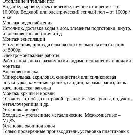
Отопление и теплый пол
Водяное, паровое, электрическое, печное отопление – от
10.000р. Водяной или электрический теплый пол – от 1000р./
м.кв
Монтаж водоснабжения
Источник, доставка воды в дом, элементы подготовки, внутр.
и внешняя канализация и т.д.
Монтаж вентиляции
Естественная, принудительная или смешанная вентиляция –
от 5000р.
Электромонтажные работы
Работы под ключ с различными видами исполнения и видами
монтажа
Внешняя отделка
Минеральная, акриловая, силикатная или силиконовая
штукатурка, каменная крошка, сайдинг, керамогранит, блок-
хаус, покраска, вагонка
Монтаж крыши и кровли
От односкатной до шатровой крыши; мягкая кровля, ондулин,
металлочерепица и др.
Установка дверей
Входные – утепленные металлические. Межкомнатные –
МДФ.
Установка окон под ключ
Только проверенные производители, установка пластиковых