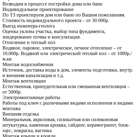
Возводим в процессе постройки дома или бани
Индивидуальное проектирование
По ТЗ проектируем дом или баню по Вашим пожеланиям.
Стоимость индивидуального проекта – от 30 000р.
Выезд инженера-геолога
Оценка уклона участка, выбор типа фундамента,
зондирование почвы и консультация.
Отопление и теплый пол
Водяное, паровое, электрическое, печное отопление – от
10.000р. Водяной или электрический теплый пол – от 1000р./
м.кв
Монтаж водоснабжения
Источник, доставка воды в дом, элементы подготовки, внутр.
и внешняя канализация и т.д.
Монтаж вентиляции
Естественная, принудительная или смешанная вентиляция –
от 5000р.
Электромонтажные работы
Работы под ключ с различными видами исполнения и видами
монтажа
Внешняя отделка
Минеральная, акриловая, силикатная или силиконовая
штукатурка, каменная крошка, сайдинг, керамогранит, блок-
хаус, покраска, вагонка
Монтаж крыши и кровли