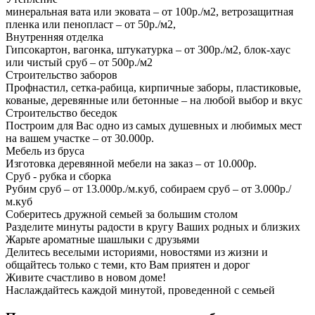
минеральная вата или эковата – от 100р./м2, ветрозащитная
пленка или пенопласт – от 50р./м2,
Внутренняя отделка
Гипсокартон, вагонка, штукатурка – от 300р./м2, блок-хаус
или чистый сруб – от 500р./м2
Строительство заборов
Профнастил, сетка-рабица, кирпичные заборы, пластиковые,
кованые, деревянные или бетонные – на любой выбор и вкус
Строительство беседок
Построим для Вас одно из самых душевных и любимых мест
на вашем участке – от 30.000р.
Мебель из бруса
Изготовка деревянной мебели на заказ – от 10.000р.
Сруб - рубка и сборка
Рубим сруб – от 13.000р./м.куб, собираем сруб – от 3.000р./
м.куб
Соберитесь дружной семьей за большим столом
Разделите минуты радости в кругу Ваших родных и близких
Жарьте ароматные шашлыки с друзьями
Делитесь веселыми историями, новостями из жизни и
общайтесь только с теми, кто Вам приятен и дорог
Живите счастливо в новом доме!
Наслаждайтесь каждой минутой, проведенной с семьей