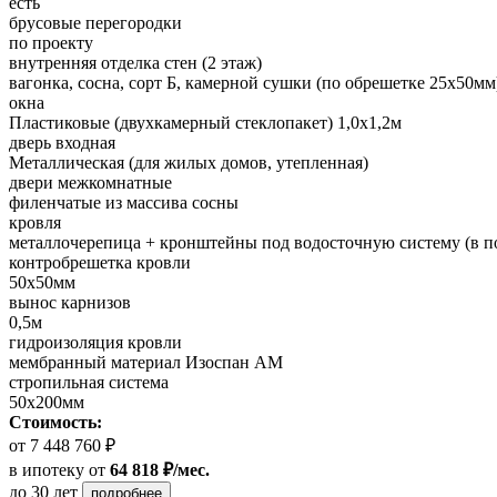
есть
брусовые перегородки
по проекту
внутренняя отделка стен (2 этаж)
вагонка, сосна, сорт Б, камерной сушки (по обрешетке 25х50мм
окна
Пластиковые (двухкамерный стеклопакет) 1,0х1,2м
дверь входная
Металлическая (для жилых домов, утепленная)
двери межкомнатные
филенчатые из массива сосны
кровля
металлочерепица + кронштейны под водосточную систему (в п
контробрешетка кровли
50х50мм
вынос карнизов
0,5м
гидроизоляция кровли
мембранный материал Изоспан АМ
стропильная система
50х200мм
Стоимость:
от 7 448 760 ₽
в ипотеку
от
64 818 ₽/мес.
до 30 лет
подробнее