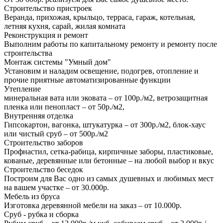
Строительство пристроек
Веранда, прихожая, крыльцо, терраса, гараж, котельная,
летняя кухня, сарай, жилая комната
Реконструкция и ремонт
Выполним работы по капитальному ремонту и ремонту после
строительства
Монтаж системы "Умный дом"
Установим и наладим освещение, подогрев, отопление и
прочие приятные автоматизированные функции
Утепление
минеральная вата или эковата – от 100р./м2, ветрозащитная
пленка или пенопласт – от 50р./м2,
Внутренняя отделка
Гипсокартон, вагонка, штукатурка – от 300р./м2, блок-хаус
или чистый сруб – от 500р./м2
Строительство заборов
Профнастил, сетка-рабица, кирпичные заборы, пластиковые,
кованые, деревянные или бетонные – на любой выбор и вкус
Строительство беседок
Построим для Вас одно из самых душевных и любимых мест
на вашем участке – от 30.000р.
Мебель из бруса
Изготовка деревянной мебели на заказ – от 10.000р.
Сруб - рубка и сборка