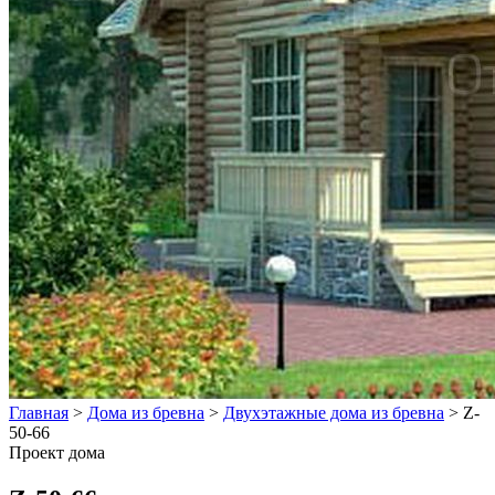
Главная
>
Дома из бревна
>
Двухэтажные дома из бревна
>
Z-
50-66
Проект дома