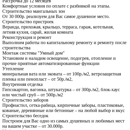
Рассрочка до 12 месяцев
Комфортные условия по оплате с разбивкой на этапы.
Строительство мангальных зон
От 30 000р. реализуем для Вас самое душевное место.
Строительство пристроек
Веранда, прихожая, крыльцо, терраса, гараж, котельная,
летняя кухня, сарай, жилая комната
Реконструкция и ремонт
Выполним работы по капитальному ремонту и ремонту после
строительства
Монтаж системы "Умный дом"
Установим и наладим освещение, подогрев, отопление и
прочие приятные автоматизированные функции
Утепление
минеральная вата или эковата – от 100р./м2, ветрозащитная
пленка или пенопласт – от 50р./м2,
Внутренняя отделка
Гипсокартон, вагонка, штукатурка – от 300р./м2, блок-хаус
или чистый сруб – от 500р./м2
Строительство заборов
Профнастил, сетка-рабица, кирпичные заборы, пластиковые,
кованые, деревянные или бетонные – на любой выбор и вкус
Строительство беседок
Построим для Вас одно из самых душевных и любимых мест
на вашем участке – от 30.000р.