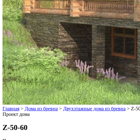
Главная
>
Дома из бревна
>
Двухэтажные дома из бревна
>
Z-5
Проект дома
Z-50-60