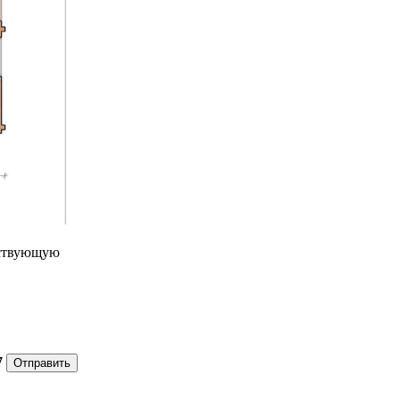
ествующую
7
Отправить