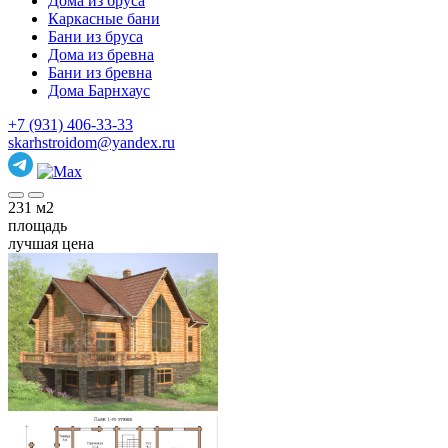
Дома из бруса
Каркасные бани
Бани из бруса
Дома из бревна
Бани из бревна
Дома Барнхаус
+7 (931) 406-33-33
skarhstroidom@yandex.ru
231
м2
площадь
лучшая цена