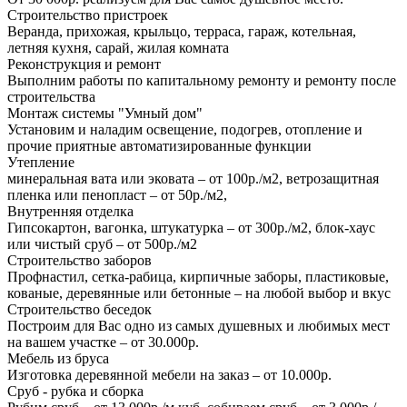
Строительство пристроек
Веранда, прихожая, крыльцо, терраса, гараж, котельная,
летняя кухня, сарай, жилая комната
Реконструкция и ремонт
Выполним работы по капитальному ремонту и ремонту после
строительства
Монтаж системы "Умный дом"
Установим и наладим освещение, подогрев, отопление и
прочие приятные автоматизированные функции
Утепление
минеральная вата или эковата – от 100р./м2, ветрозащитная
пленка или пенопласт – от 50р./м2,
Внутренняя отделка
Гипсокартон, вагонка, штукатурка – от 300р./м2, блок-хаус
или чистый сруб – от 500р./м2
Строительство заборов
Профнастил, сетка-рабица, кирпичные заборы, пластиковые,
кованые, деревянные или бетонные – на любой выбор и вкус
Строительство беседок
Построим для Вас одно из самых душевных и любимых мест
на вашем участке – от 30.000р.
Мебель из бруса
Изготовка деревянной мебели на заказ – от 10.000р.
Сруб - рубка и сборка