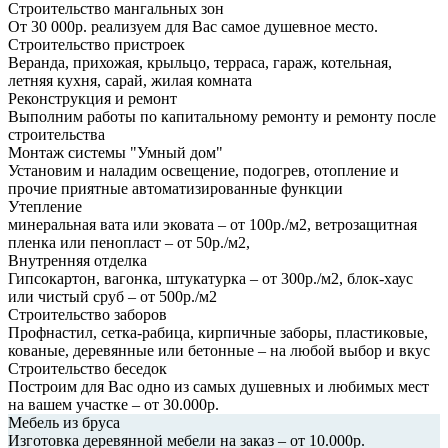
Строительство мангальных зон
От 30 000р. реализуем для Вас самое душевное место.
Строительство пристроек
Веранда, прихожая, крыльцо, терраса, гараж, котельная,
летняя кухня, сарай, жилая комната
Реконструкция и ремонт
Выполним работы по капитальному ремонту и ремонту после
строительства
Монтаж системы "Умный дом"
Установим и наладим освещение, подогрев, отопление и
прочие приятные автоматизированные функции
Утепление
минеральная вата или эковата – от 100р./м2, ветрозащитная
пленка или пенопласт – от 50р./м2,
Внутренняя отделка
Гипсокартон, вагонка, штукатурка – от 300р./м2, блок-хаус
или чистый сруб – от 500р./м2
Строительство заборов
Профнастил, сетка-рабица, кирпичные заборы, пластиковые,
кованые, деревянные или бетонные – на любой выбор и вкус
Строительство беседок
Построим для Вас одно из самых душевных и любимых мест
на вашем участке – от 30.000р.
Мебель из бруса
Изготовка деревянной мебели на заказ – от 10.000р.