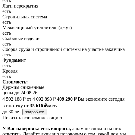
есть
Лаги перекрытия
есть
Стропильная система
есть
Межвенцовый утеплитель (джут)
есть
Скобяные изделия
есть
Сборка сруба и стропильной системы на участке заказчика
есть
Фундамент
есть
Кровля
есть
Стоимость:
Держим сниженные
цены до 24.08.26
4 502 188 ₽
от 4 092 898 ₽
409 290 ₽
Вы экономите сегодня
в ипотеку
от
35 616 ₽/мес.
до 30 лет
подробнее
Показать всю комплектацию
У Вас наверняка есть вопросы,
а нам не сложно на них
ответить. Давайте душевно поговорим о том, какой дом мы