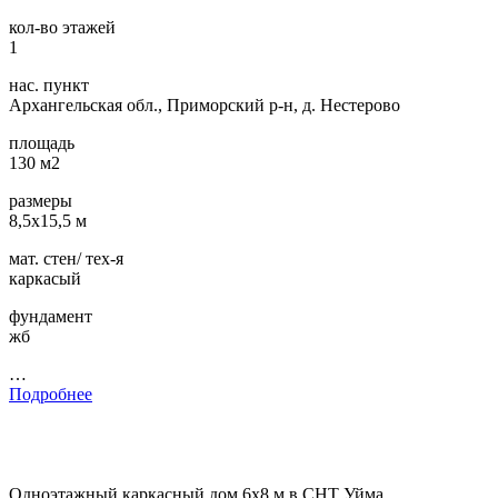
кол-во этажей
1
нас. пункт
Архангельская обл., Приморский р-н, д. Нестерово
площадь
130 м2
размеры
8,5х15,5 м
мат. стен/ тех-я
каркасый
фундамент
жб
…
Подробнее
Одноэтажный каркасный дом 6х8 м в СНТ Уйма,