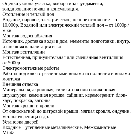
Оценка уклона участка, выбор типа фундамента,
зондирование почвы и консультация.
Отопление и теплый пол
Водяное, паровое, электрическое, печное отопление – от
10.000р. Водяной или электрический теплый пол – от 1000р./
м.кв
Монтаж водоснабжения
Источник, доставка воды в дом, элементы подготовки, внутр.
и внешняя канализация и т.д.
Монтаж вентиляции
Естественная, принудительная или смешанная вентиляция –
от 5000р.
Электромонтажные работы
Работы под ключ с различными видами исполнения и видами
монтажа
Внешняя отделка
Минеральная, акриловая, силикатная или силиконовая
штукатурка, каменная крошка, сайдинг, керамогранит, блок-
хаус, покраска, вагонка
Монтаж крыши и кровли
От односкатной до шатровой крыши; мягкая кровля, ондулин,
металлочерепица и др.
Установка дверей
Входные – утепленные металлические. Межкомнатные –
МДФ.