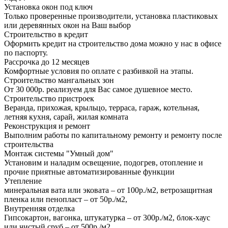
Установка окон под ключ
Только проверенные производители, установка пластиковых
или деревянных окон на Ваш выбор
Строительство в кредит
Оформить кредит на строительство дома можно у нас в офисе
по паспорту.
Рассрочка до 12 месяцев
Комфортные условия по оплате с разбивкой на этапы.
Строительство мангальных зон
От 30 000р. реализуем для Вас самое душевное место.
Строительство пристроек
Веранда, прихожая, крыльцо, терраса, гараж, котельная,
летняя кухня, сарай, жилая комната
Реконструкция и ремонт
Выполним работы по капитальному ремонту и ремонту после
строительства
Монтаж системы "Умный дом"
Установим и наладим освещение, подогрев, отопление и
прочие приятные автоматизированные функции
Утепление
минеральная вата или эковата – от 100р./м2, ветрозащитная
пленка или пенопласт – от 50р./м2,
Внутренняя отделка
Гипсокартон, вагонка, штукатурка – от 300р./м2, блок-хаус
или чистый сруб – от 500р./м2